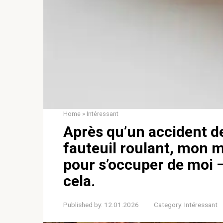
Home
»
Intéressant
Après qu’un accident d
fauteuil roulant, mon ma
pour s’occuper de moi —
cela.
Published by:
12.01.2026
Category:
Intéressant