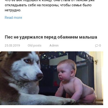
что ее век подошел к концу. Она стала от пенсии уже
откладывать себе на похороны, чтобы семье было
нетрудно.
Read more
Пес не удержался перед обаянием малыша
25.03.2019
Old posts
Admin
0