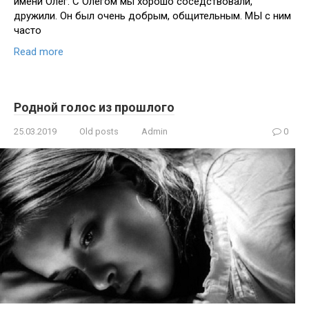
имени Олег. С Олегом мы хорошо соседствовали,
дружили. Он был очень добрым, общительным. МЫ с ним
часто
Read more
Родной голос из прошлого
25.03.2019
Old posts
Admin
0