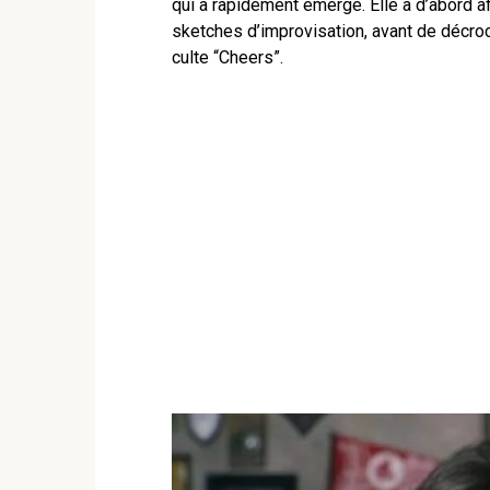
qui a rapidement émergé. Elle a d’abord af
sketches d’improvisation, avant de décro
culte “Cheers”.