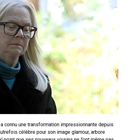
”, a connu une transformation impressionnante depuis
 autrefois célèbre pour son image glamour, arbore
el point que ses nouveaux voisins ne l’ont même pas