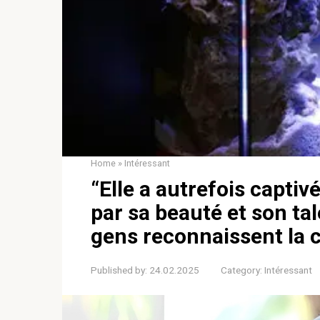
Home
»
Intéressant
“Elle a autrefois capti
par sa beauté et son tal
gens reconnaissent la c
Published by:
24.02.2025
Category:
Intéressant