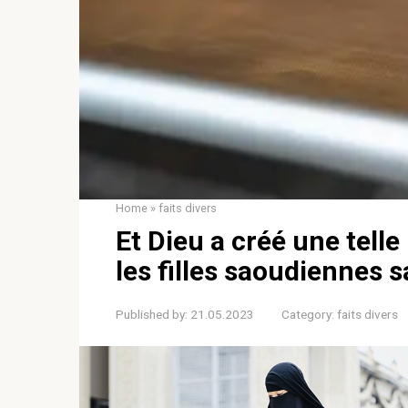
Home
»
faits divers
Et Dieu a créé une tell
les filles saoudiennes s
Published by:
21.05.2023
Category:
faits divers