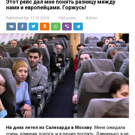
Этот рейс дал мне понять разницу между
нами и европейцами. Горжусь!
Published by:
11.12.2019
Old posts
Admin
На днях летел из Салехарда в Москву.
Меня ожидала
очень длинная дорога, и я решил поспать. Давненько я не