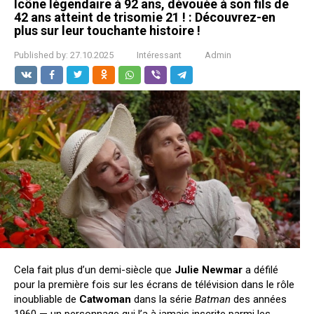
Icône légendaire à 92 ans, dévouée à son fils de
42 ans atteint de trisomie 21 ! : Découvrez-en
plus sur leur touchante histoire !
Published by:
27.10.2025
Intéressant
Admin
Cela fait plus d’un demi-siècle que
Julie Newmar
a défilé
pour la première fois sur les écrans de télévision dans le rôle
inoubliable de
Catwoman
dans la série
Batman
des années
1960 — un personnage qui l’a à jamais inscrite parmi les