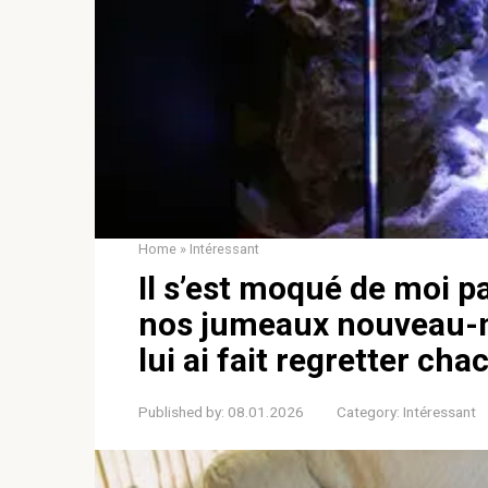
Home
»
Intéressant
Il s’est moqué de moi p
nos jumeaux nouveau-né
lui ai fait regretter ch
Published by:
08.01.2026
Category:
Intéressant