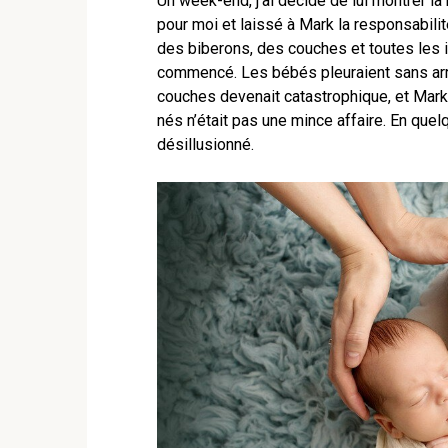
Un week-end, j’ai décidé de lui montrer la 
pour moi et laissé à Mark la responsabili
des biberons, des couches et toutes les in
commencé. Les bébés pleuraient sans arrê
couches devenait catastrophique, et Mark
nés n’était pas une mince affaire. En que
désillusionné.