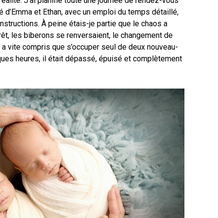
réalité. J’ai planifié toute une journée de rendez-vous
té d’Emma et Ethan, avec un emploi du temps détaillé,
structions. À peine étais-je partie que le chaos a
t, les biberons se renversaient, le changement de
 a vite compris que s’occuper seul de deux nouveau-
lques heures, il était dépassé, épuisé et complètement