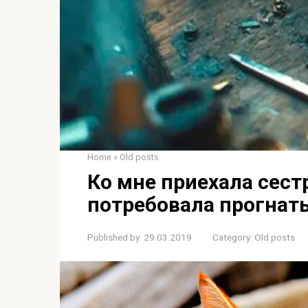
Home
»
Old posts
Ко мне приехала сестр
потребовала прогнат
Published by:
29.03.2019
Category:
Old posts