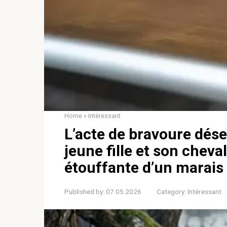
Home
»
Intéressant
L’acte de bravoure dés
jeune fille et son cheva
étouffante d’un marais 
Published by:
07.05.2026
Category:
Intéressant