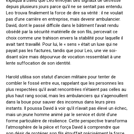
expliqua à David que Leo envoyait des signaux de détresse
depuis plusieurs jours parce qu’il ne se sentait pas entendu.
Leo trouva finalement la force de dire sa vérité : il ne voulait
pas d’une carrière en entreprise, mais devenir ambulancier.
David, dont le passé difficile dans le bâtiment l’avait rendu
obsédé par la sécurité matérielle de son fils, percevait ce
choix comme une trahison envers la stabilité pour laquelle il
avait tant travaillé. Pour lui, le « sens » était un luxe qui ne
payait pas les factures, tandis que pour Leo, une vie soi-
disant sûre mais dépourvue de vocation ressemblait à une
lente suffocation de son identité.
Harold utilisa son statut d’ancien militaire pour tenter de
combler le fossé entre eux, rappelant que les personnes les
plus respectées qu’il avait rencontrées n’étaient pas celles au
plus haut rang social, mais les ambulanciers qui s’agenouillent
dans la boue pour sauver des inconnus dans leurs pires
instants. Il poussa David à voir qu’il n’avait pas élevé un échec,
mais un jeune homme animé par le service et doté d’une
forme particulière de résilience. Cette perspective transforma
l’atmosphère de la pièce et força David à comprendre que
son désir de protéger son fils étouffait précisément la force