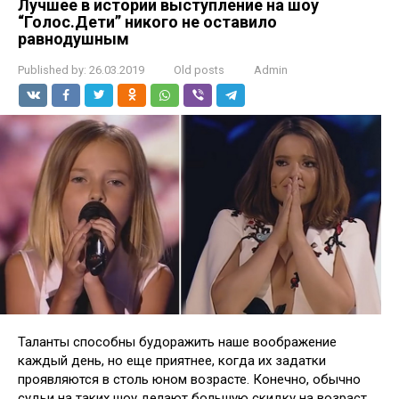
Лучшее в истории выступление на шоу
“Голос.Дети” никого не оставило
равнодушным
Published by:
26.03.2019
Old posts
Admin
Таланты способны будоражить наше воображение
каждый день, но еще приятнее, когда их задатки
проявляются в столь юном возрасте. Конечно, обычно
судьи на таких шоу делают большую скидку на возраст