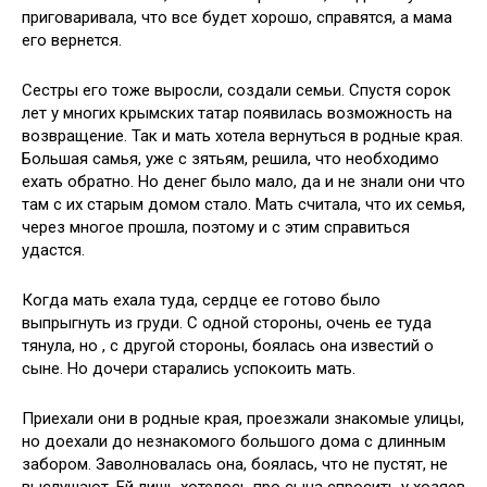
приговаривала, что все будет хорошо, справятся, а мама
его вернется.
Сестры его тоже выросли, создали семьи. Спустя сорок
лет у многих крымских татар появилась возможность на
возвращение. Так и мать хотела вернуться в родные края.
Большая самья, уже с зятьям, решила, что необходимо
ехать обратно. Но денег было мало, да и не знали они что
там с их старым домом стало. Мать считала, что их семья,
через многое прошла, поэтому и с этим справиться
удастся.
Когда мать ехала туда, сердце ее готово было
выпрыгнуть из груди. С одной стороны, очень ее туда
тянула, но , с другой стороны, боялась она известий о
сыне. Но дочери старались успокоить мать.
Приехали они в родные края, проезжали знакомые улицы,
но доехали до незнакомого большого дома с длинным
забором. Заволновалась она, боялась, что не пустят, не
выслушают. Ей лишь хотелось про сына спросить у хозяев