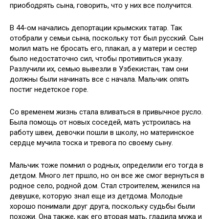
приободрять сына, говорить, что у них все получится.
В 44-ом начались депортации крымских татар. Так
отобрали у семьи сына, поскольку тот был русский. Сын
молил мать не бросать его, плакал, а у матери и сестер
было недостаточно сил, чтобы противиться указу.
Разлучили их, семью вывезли в Узбекистан, там они
должны были начинать все с начала. Мальчик опять
постиг недетское горе.
Со временем жизнь стала вливаться в привычное русло.
Была помощь от новых соседей, мать устроилась на
работу швеи, девочки пошли в школу, но материнское
сердце мучила тоска и тревога по своему сыну.
Мальчик тоже помнил о родных, определили его тогда в
детдом. Много лет пршло, но он все же смог вернуться в
родное село, родной дом. Стал строителем, женился на
девушке, которую знал еще из детдома. Молодые
хорошо понимали друг друга, поскольку судьбы были
похожи. Она также, как его вторая мать, гладила мужа и