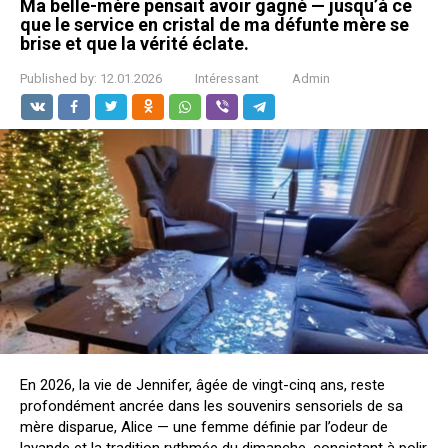
Ma belle-mère pensait avoir gagné — jusqu’à ce
que le service en cristal de ma défunte mère se
brise et que la vérité éclate.
Published by:
12.01.2026
Intéressant
Admin
En 2026, la vie de Jennifer, âgée de vingt-cinq ans, reste
profondément ancrée dans les souvenirs sensoriels de sa
mère disparue, Alice — une femme définie par l’odeur de
lavande et la tradition rythmée du dimanche, consistant à polir