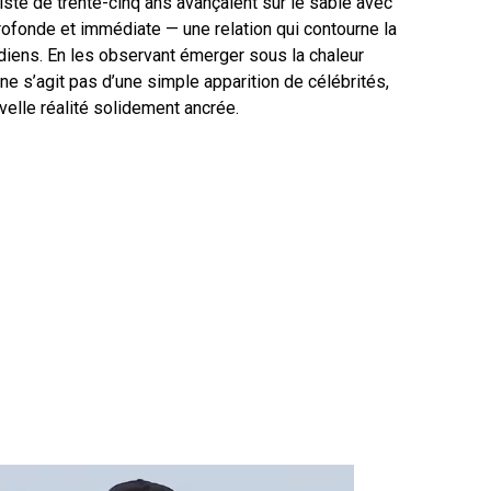
riste de trente-cinq ans avançaient sur le sable avec
ofonde et immédiate — une relation qui contourne la
iens. En les observant émerger sous la chaleur
l ne s’agit pas d’une simple apparition de célébrités,
velle réalité solidement ancrée.