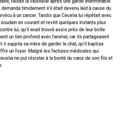
aire, faisait la vaisselle après une garde interminable
i demanda timidement s’il était devenu laid à cause du
survécu à un cancer. Tandis que Cecelia lui répétait avec
t soudain en courant et revint quelques instants plus
ontre lui, qu’il avait trouvé assis près de leur boîte
ent un lien profond avec l’animal, car ils partageaient
il supplia sa mère de garder le chat, qu’il baptisa
 offrir un foyer. Malgré les factures médicales qui
Cecelia ne put résister à la bonté du cœur de son fils et
e.