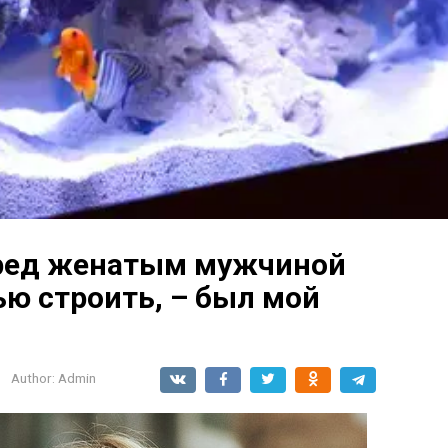
еред женатым мужчиной
ью строить, – был мой
Author:
Admin