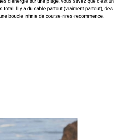
ines d’énergie sur une plage, vous savez que c’est un
total. Il y a du sable partout (vraiment partout), des
 une boucle infinie de course-rires-recommence.