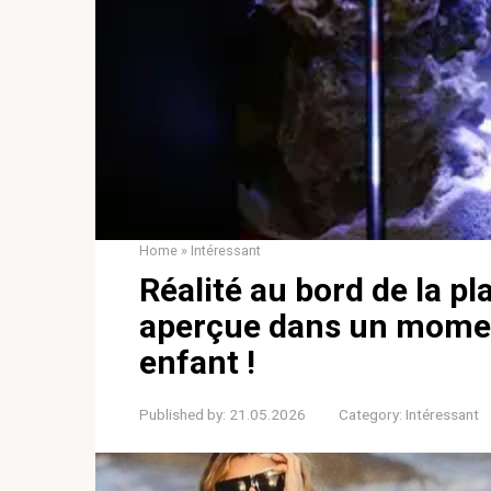
Home
»
Intéressant
Réalité au bord de la pla
aperçue dans un mome
enfant !
Published by:
21.05.2026
Category:
Intéressant