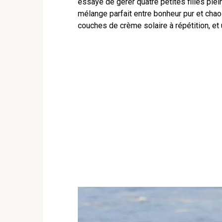
essayé de gérer quatre petites filles ple
mélange parfait entre bonheur pur et chaos 
couches de crème solaire à répétition, et