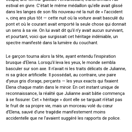
estival en givre. C’était le même médaillon qu’elle avait glissé
dans les langes de son fils nouveau-né la nuit de « l’accident
», cinq ans plus tôt — cette nuit où la voiture avait basculé du
pont et où le courant avait emporté la seule chose qui donnait
un sens à sa vie. On lui avait dit qu’il n’y avait aucun survivant,
et pourtant, voici que surgissait cet héritage indéniable, un
spectre manifesté dans la lumière du couchant.
Le garçon tourna alors la tête, ayant entendu l’inspiration
brusque d’Elena. Lorsqu’il leva les yeux, le monde sembla
basculer sur son axe. Il n’avait ni les traits délicats de Julianne,
ni sa grâce artificielle. Il possédait, au contraire, une paire
d’yeux gris d’orage, perçants — les yeux exacts qui fixaient
Elena chaque matin dans le miroir. En cet instant unique de
reconnaissance, la réalité que Julianne avait bâtie commença
à se fissurer. Cet « héritage » dont elle se targuait n’était pas
le fruit de sa propre vie, mais un morceau volé du cœur
d’Elena, sauvé d’une tragédie manifestement moins
accidentelle que ne l’avaient suggéré les rapports de police.