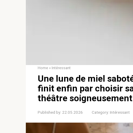
Home
»
Intéressant
Une lune de miel sabot
finit enfin par choisir 
théâtre soigneusement
Published by:
22.05.2026
Category:
Intéressant