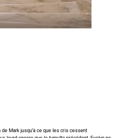
ion de Mark jusqu’à ce que les cris cessent
lus lourd encore que le tumulte précédent. Evelyn ne