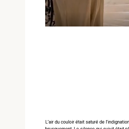
L’air du couloir était saturé de l’indignat
brusquement. Le silence qui suivit était p