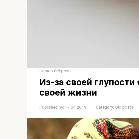
Home
»
Old posts
Из-за своей глупости
своей жизни
Published by:
17.04.2019
Category:
Old posts