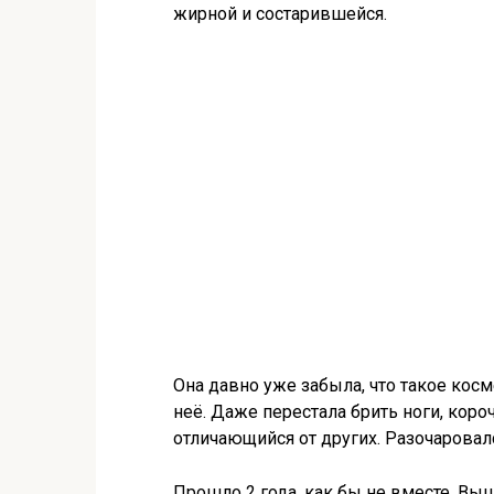
жирной и состарившейся.
Она давно уже забыла, что такое косм
неё. Даже перестала брить ноги, кор
отличающийся от других. Разочаровалс
Прошло 2 года, как бы не вместе. Выш