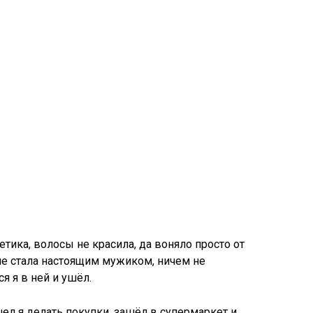
етика, волосы не красила, да воняло просто от
оче стала настоящим мужиком, ничем не
я я в ней и ушёл.
ел я делать покупки, зашёл в супермаркет и