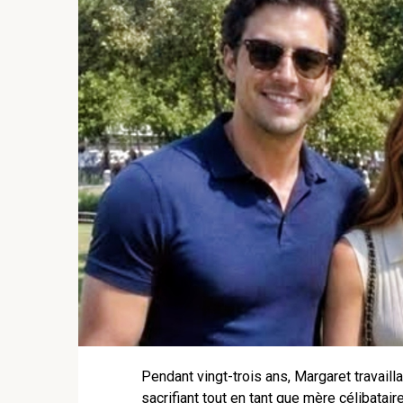
Pendant vingt-trois ans, Margaret travaill
sacrifiant tout en tant que mère célibatair