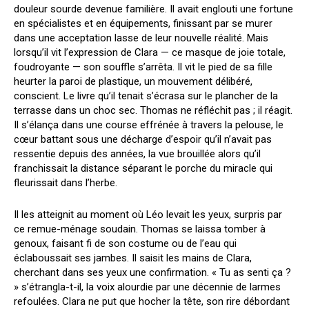
douleur sourde devenue familière. Il avait englouti une fortune
en spécialistes et en équipements, finissant par se murer
dans une acceptation lasse de leur nouvelle réalité. Mais
lorsqu’il vit l’expression de Clara — ce masque de joie totale,
foudroyante — son souffle s’arrêta. Il vit le pied de sa fille
heurter la paroi de plastique, un mouvement délibéré,
conscient. Le livre qu’il tenait s’écrasa sur le plancher de la
terrasse dans un choc sec. Thomas ne réfléchit pas ; il réagit.
Il s’élança dans une course effrénée à travers la pelouse, le
cœur battant sous une décharge d’espoir qu’il n’avait pas
ressentie depuis des années, la vue brouillée alors qu’il
franchissait la distance séparant le porche du miracle qui
fleurissait dans l’herbe.
Il les atteignit au moment où Léo levait les yeux, surpris par
ce remue-ménage soudain. Thomas se laissa tomber à
genoux, faisant fi de son costume ou de l’eau qui
éclaboussait ses jambes. Il saisit les mains de Clara,
cherchant dans ses yeux une confirmation. « Tu as senti ça ?
» s’étrangla-t-il, la voix alourdie par une décennie de larmes
refoulées. Clara ne put que hocher la tête, son rire débordant